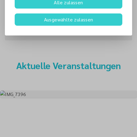
Gottesdienst
Alle zulassen
Keo Rivera
Pastor
Ausgewählte zulassen
keo.rivera
@
adventisten.de
+49 151 40653529
Aktuelle Veranstaltungen
Mehr als eine Kirche
Kirche bedeutet für uns nicht nur einmal in der
Woche Gottesdienst zu feiern. Erfahre, was unseren