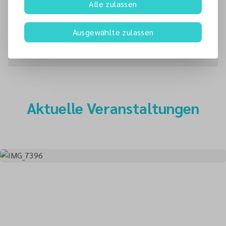
Gottesdienst
Alle zulassen
Keo Rivera
Pastor
Ausgewählte zulassen
keo.rivera
@
adventisten.de
+49 151 40653529
Aktuelle Veranstaltungen
Mehr als eine Kirche
Kirche bedeutet für uns nicht nur einmal in der
Woche Gottesdienst zu feiern. Erfahre, was unseren