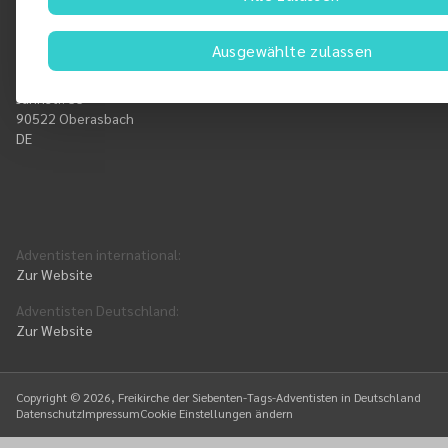
Ausgewählte zulassen
Jahnstr. 55
90522 Oberasbach
DE
Adventisten international
:
Zur Website
Adventisten Deutschland
:
Zur Website
Copyright ©
2026
, Freikirche der Siebenten-Tags-Adventisten in Deutschland
Datenschutz
Impressum
Cookie Einstellungen ändern