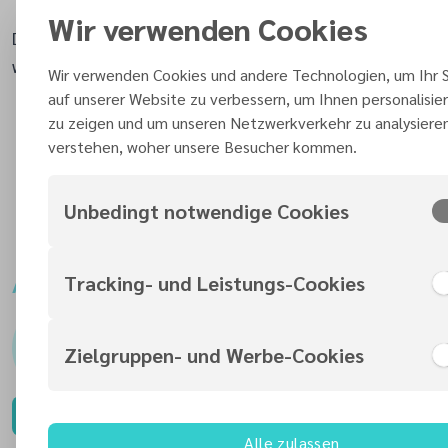
iOS App (
Deutsch
|
Englisch
)
Wir verwenden Cookies
Das Studienheft kann auch in Papierform bestellt
werden -
zum Shop
.
Wir verwenden Cookies und andere Technologien, um Ihr S
auf unserer Website zu verbessern, um Ihnen personalisier
Wann?
zu zeigen und um unseren Netzwerkverkehr zu analysiere
Jeden Sabbat um 9:30 Uhr
verstehen, woher unsere Besucher kommen.
Wo?
Unbedingt notwendige Cookies
Adventgemeinde Oberasbach
Tracking- und Leistungs-Cookies
Ansprechpartner
Leiter Bibelgespräch
Zielgruppen- und Werbe-Cookies
Hermann Schell
Kontaktformular
Alle zulassen